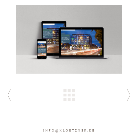
INFO
@
KLOETZNER.DE